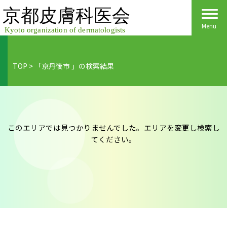
Skip
to
content
Menu
TOP
>
「京丹後市 」の検索結果
Home
皮膚科医会について
京都府民の皆様へ
このエリアでは見つかりませんでした。エリアを変更し検索し
てください。
医院検索
医療関係者の皆様へ
皮膚の日
会員様へごあいさつ
会員様へ
皮膚の病気
活動報告
各種手続き
ご入会方法
保険診療