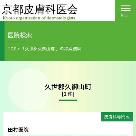
Skip
to
content
Menu
医院検索
Home
TOP
>
「久世郡久御山町 」の検索結果
皮膚科医会について
京都府民の皆様へ
久世郡久御山町
医院検索
医療関係者の皆様へ
[1 件]
皮膚の日
会員様へごあいさつ
会員様へ
皮膚の病気
活動報告
皮膚科専門医
各種手続き
田村医院
ご入会方法
保険診療