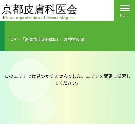
Skip
to
content
Menu
TOP
>
「綴喜郡宇治田原町 」の検索結果
Home
皮膚科医会について
京都府民の皆様へ
このエリアでは見つかりませんでした。エリアを変更し検索し
てください。
医院検索
医療関係者の皆様へ
皮膚の日
会員様へごあいさつ
会員様へ
皮膚の病気
活動報告
各種手続き
ご入会方法
保険診療