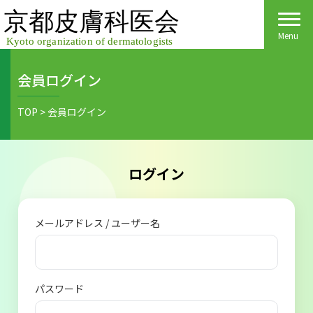
Skip
to
content
Menu
会員ログイン
Home
TOP
>
会員ログイン
皮膚科医会について
京都府民の皆様へ
ログイン
医院検索
医療関係者の皆様へ
メールアドレス / ユーザー名
皮膚の日
会員様へごあいさつ
会員様へ
皮膚の病気
活動報告
各種手続き
パスワード
ご入会方法
保険診療