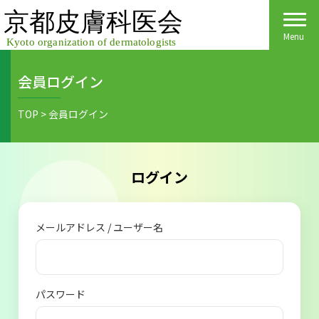
Skip
to
content
Menu
会員ログイン
Home
TOP
>
会員ログイン
皮膚科医会について
京都府民の皆様へ
ログイン
医院検索
医療関係者の皆様へ
メールアドレス / ユーザー名
皮膚の日
会員様へごあいさつ
会員様へ
皮膚の病気
活動報告
各種手続き
パスワード
ご入会方法
保険診療