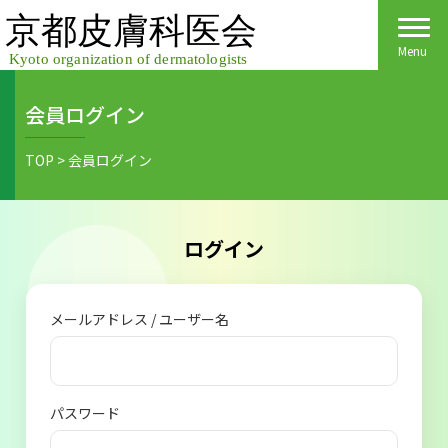
Skip
to
content
Menu
会員ログイン
Home
TOP
>
会員ログイン
皮膚科医会について
京都府民の皆様へ
ログイン
医院検索
医療関係者の皆様へ
メールアドレス / ユーザー名
皮膚の日
会員様へごあいさつ
会員様へ
皮膚の病気
活動報告
各種手続き
パスワード
ご入会方法
保険診療