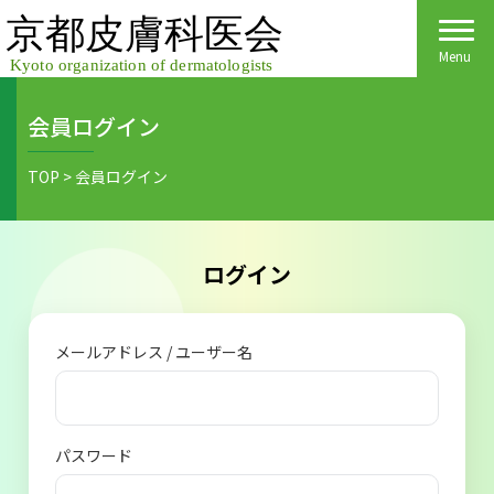
Skip
to
content
Menu
会員ログイン
Home
TOP
>
会員ログイン
皮膚科医会について
京都府民の皆様へ
ログイン
医院検索
医療関係者の皆様へ
メールアドレス / ユーザー名
皮膚の日
会員様へごあいさつ
会員様へ
皮膚の病気
活動報告
各種手続き
パスワード
ご入会方法
保険診療