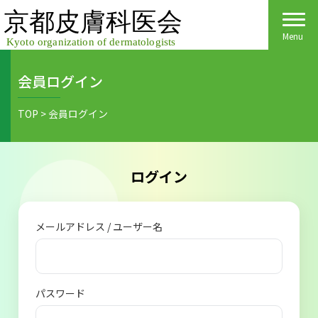
Skip
to
content
Menu
会員ログイン
Home
TOP
>
会員ログイン
皮膚科医会について
京都府民の皆様へ
ログイン
医院検索
医療関係者の皆様へ
メールアドレス / ユーザー名
皮膚の日
会員様へごあいさつ
会員様へ
皮膚の病気
活動報告
各種手続き
パスワード
ご入会方法
保険診療