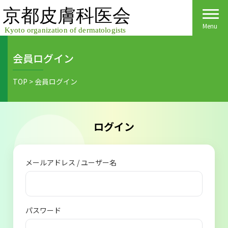
Skip
to
content
Menu
会員ログイン
Home
TOP
>
会員ログイン
皮膚科医会について
京都府民の皆様へ
ログイン
医院検索
医療関係者の皆様へ
メールアドレス / ユーザー名
皮膚の日
会員様へごあいさつ
会員様へ
皮膚の病気
活動報告
各種手続き
パスワード
ご入会方法
保険診療