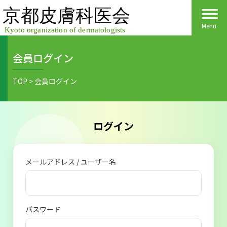
Skip
to
content
Menu
会員ログイン
Home
TOP
>
会員ログイン
皮膚科医会について
京都府民の皆様へ
ログイン
医院検索
医療関係者の皆様へ
メールアドレス / ユーザー名
皮膚の日
会員様へごあいさつ
会員様へ
皮膚の病気
活動報告
各種手続き
パスワード
ご入会方法
保険診療