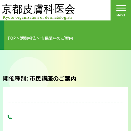
Skip
to
content
Menu
TOP
>
活動報告
>
市民講座のご案内
Home
皮膚科医会について
京都府民の皆様へ
開催種別:
市民講座のご案内
医院検索
医療関係者の皆様へ
皮膚の日
会員様へごあいさつ
会員様へ
皮膚の病気
活動報告
各種手続き
ご入会方法
保険診療