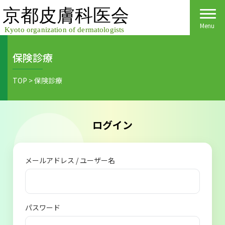
Skip
to
content
Menu
保険診療
Home
TOP
>
保険診療
皮膚科医会について
京都府民の皆様へ
ログイン
医院検索
医療関係者の皆様へ
メールアドレス / ユーザー名
皮膚の日
会員様へごあいさつ
会員様へ
皮膚の病気
活動報告
各種手続き
パスワード
ご入会方法
保険診療