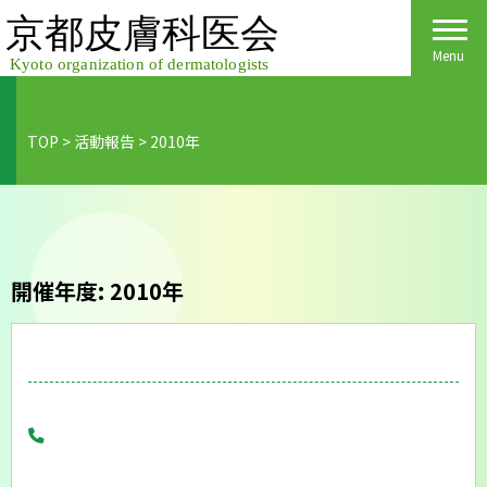
Skip
to
content
Menu
TOP
>
活動報告
>
2010年
Home
皮膚科医会について
京都府民の皆様へ
開催年度:
2010年
医院検索
医療関係者の皆様へ
皮膚の日
会員様へごあいさつ
会員様へ
皮膚の病気
活動報告
各種手続き
ご入会方法
保険診療