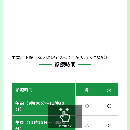
市営地下鉄「丸太町駅」2番出口から西へ徒歩5分
診療時間
診療時間
月
火
午前（9時00分〜11時30
〇
〇
分）
午後（13時30分〜14時30
△
×
scrollable
分）