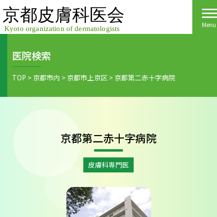
Skip
to
content
Menu
医院検索
Home
TOP
>
京都市内
>
京都市上京区
>
京都第二赤十字病院
皮膚科医会について
京都府民の皆様へ
京都第二赤十字病院
医院検索
医療関係者の皆様へ
皮膚の日
会員様へごあいさつ
会員様へ
皮膚科専門医
皮膚の病気
活動報告
各種手続き
ご入会方法
保険診療