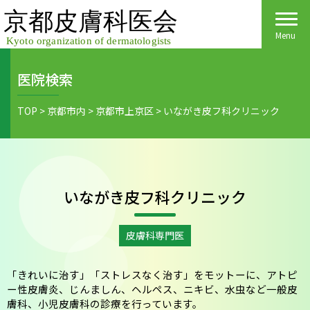
Skip
to
content
Menu
医院検索
Home
TOP
>
京都市内
>
京都市上京区
>
いながき皮フ科クリニック
皮膚科医会について
京都府民の皆様へ
いながき皮フ科クリニック
医院検索
医療関係者の皆様へ
皮膚の日
会員様へごあいさつ
会員様へ
皮膚科専門医
皮膚の病気
活動報告
各種手続き
「きれいに治す」「ストレスなく治す」をモットーに、アトピ
ー性皮膚炎、じんましん、ヘルペス、ニキビ、水虫など一般皮
ご入会方法
保険診療
膚科、小児皮膚科の診療を行っています。