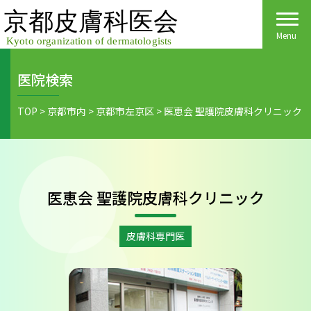
Skip
to
content
Menu
医院検索
Home
TOP
>
京都市内
>
京都市左京区
>
医恵会 聖護院皮膚科クリニック
皮膚科医会について
京都府民の皆様へ
医恵会 聖護院皮膚科クリニック
医院検索
医療関係者の皆様へ
皮膚の日
会員様へごあいさつ
会員様へ
皮膚科専門医
皮膚の病気
活動報告
各種手続き
ご入会方法
保険診療