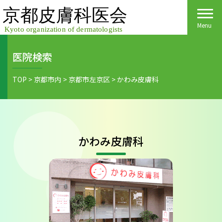
Skip
to
content
Menu
医院検索
Home
TOP
>
京都市内
>
京都市左京区
>
かわみ皮膚科
皮膚科医会について
京都府民の皆様へ
かわみ皮膚科
医院検索
医療関係者の皆様へ
皮膚の日
会員様へごあいさつ
会員様へ
皮膚の病気
活動報告
各種手続き
ご入会方法
保険診療