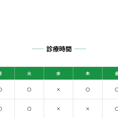
診療時間
月
火
水
木
〇
〇
×
〇
〇
〇
×
×