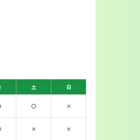
金
土
日
〇
〇
×
〇
×
×