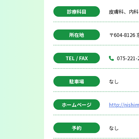
診療科目
皮膚科、内科
所在地
〒604-81
TEL / FAX
075-221-
駐車場
なし
ホームページ
http://nishi
予約
なし