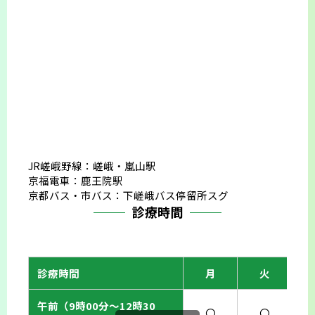
JR嵯峨野線：嵯峨・嵐山駅
京福電車：鹿王院駅
京都バス・市バス：下嵯峨バス停留所スグ
診療時間
診療時間
月
火
午前（9時00分〜12時30
〇
〇