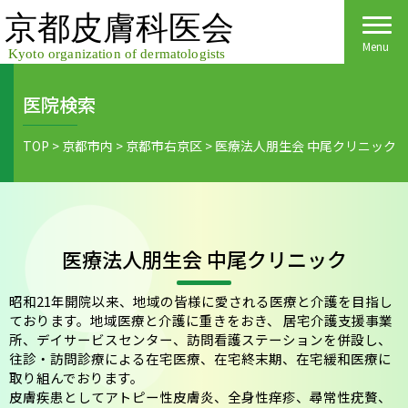
Skip
to
content
Menu
医院検索
Home
TOP
>
京都市内
>
京都市右京区
>
医療法人朋生会 中尾クリニック
皮膚科医会について
京都府民の皆様へ
医療法人朋生会 中尾クリニック
医院検索
医療関係者の皆様へ
昭和21年開院以来、地域の皆様に愛される医療と介護を目指し
皮膚の日
会員様へごあいさつ
会員様へ
ております。地域医療と介護に重きをおき、 居宅介護支援事業
所、デイサービスセンター、訪問看護ステーションを併設し、
皮膚の病気
活動報告
各種手続き
往診・訪問診療による在宅医療、在宅終末期、在宅緩和医療に
取り組んでおります。
ご入会方法
保険診療
皮膚疾患としてアトピー性皮膚炎、全身性痒疹、尋常性疣贅、