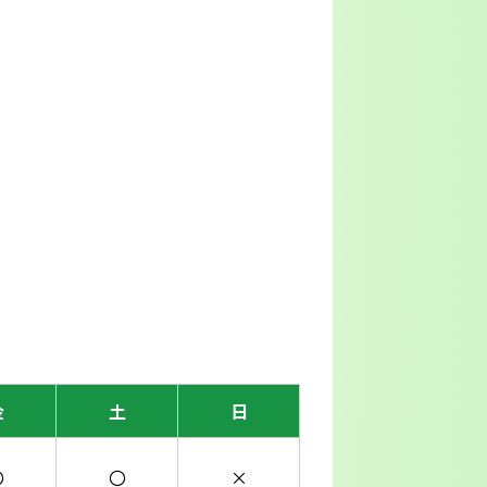
金
土
日
〇
〇
×