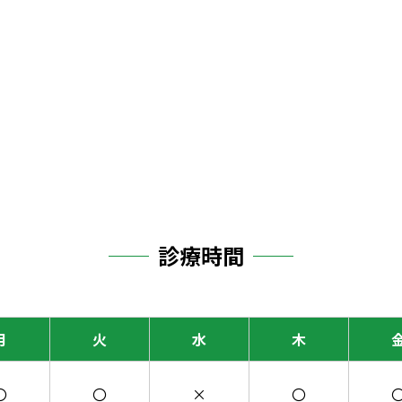
診療時間
月
火
水
木
〇
〇
×
〇