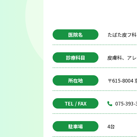
医院名
たばた皮フ科
診療科目
皮膚科、アレ
所在地
〒615-80
TEL / FAX
075-393-
駐車場
4台