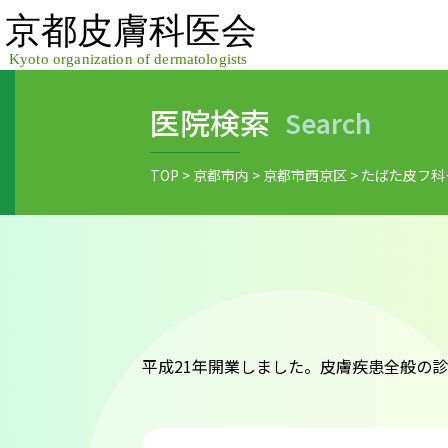
Skip
to
content
医院検索
Search
TOP
>
京都市内
>
京都市西京区
>
たばた皮フ科
平成21年開業しました。皮膚疾患全般の