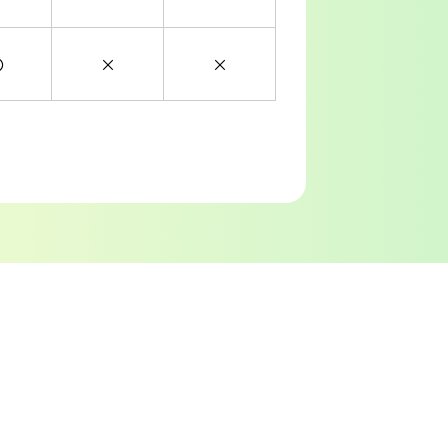
〇
×
×