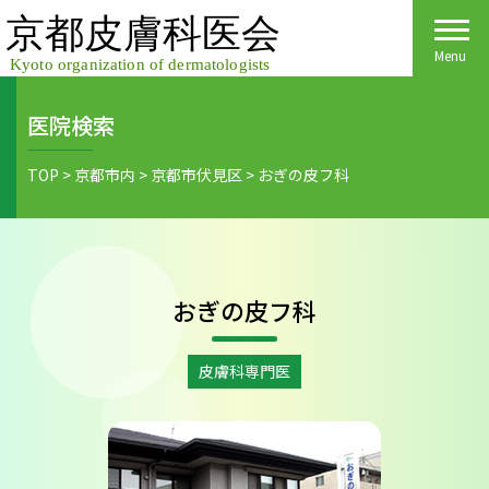
Skip
to
content
Menu
医院検索
Home
TOP
>
京都市内
>
京都市伏見区
>
おぎの皮フ科
皮膚科医会について
京都府民の皆様へ
おぎの皮フ科
医院検索
医療関係者の皆様へ
皮膚の日
会員様へごあいさつ
会員様へ
皮膚科専門医
皮膚の病気
活動報告
各種手続き
ご入会方法
保険診療