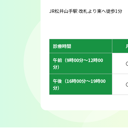
JR松井山手駅 改札より東へ徒歩1分
診療時間
午前（9時00分〜12時00
分）
午後（16時00分〜19時00
分）