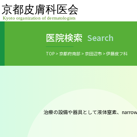
Skip
to
content
医院検索
Search
TOP
>
京都府南部
>
京田辺市
>
伊藤皮フ科
治療の設備や器具として液体窒素、narrow-