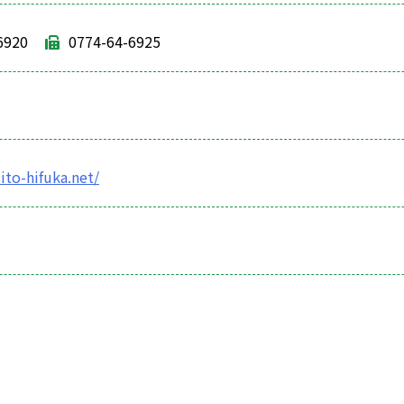
6920
0774-64-6925
ito-hifuka.net/