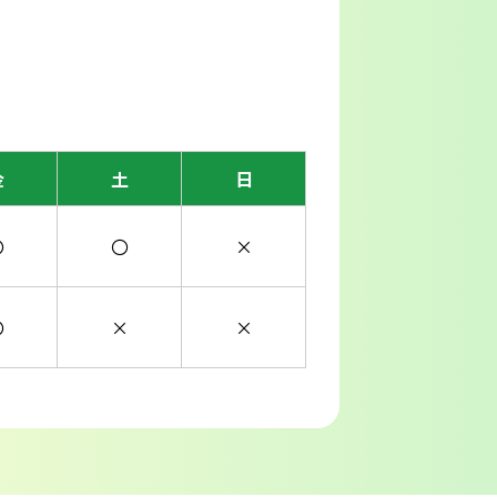
金
土
日
〇
〇
×
〇
×
×