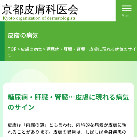
Skip
to
content
Menu
皮膚の病気
Home
TOP
>
皮膚の病気
>
糖尿病・肝臓・腎臓…皮膚に現れる病気のサイ
ン
皮膚科医会について
京都府民の皆様へ
医院検索
医療関係者の皆様へ
糖尿病・肝臓・腎臓…皮膚に現れる病気
皮膚の日
会員様へごあいさつ
会員様へ
のサイン
皮膚の病気
活動報告
各種手続き
皮膚は「内臓の鏡」とも言われ、内科的な病気が皮膚に現
ご入会方法
れることがあります。皮膚の異常は、しばしば全身疾患の
保険診療