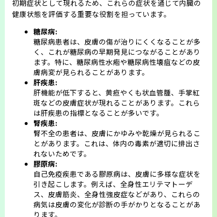
初期症状として現れるため、これらの症状を通じて内臓の
健康状態を評価する重要な役割を担っています。
会則
糖尿病:
糖尿病患者は、皮膚の傷が治りにくくなることが多
く、これが糖尿病の早期発見につながることがあり
ます。特に、糖尿病性水疱や糖尿病性壊疽などの皮
膚病変が見られることがあります。
肝疾患:
肝機能が低下すると、黄疸やくも状血管腫、手掌紅
斑などの皮膚症状が現れることがあります。これら
は肝疾患の指標となることが多いです。
腎疾患:
腎不全の患者は、皮膚にかゆみや乾燥が見られるこ
とがあります。これは、体内の毒素が適切に排出さ
れないためです。
膠原病:
自己免疫疾患である膠原病は、皮膚に多様な症状を
引き起こします。例えば、全身性エリテマトーデ
ス、皮膚筋炎、全身性強皮症などがあり、これらの
病気は皮膚の変化が診断の手がかりとなることがあ
ります。