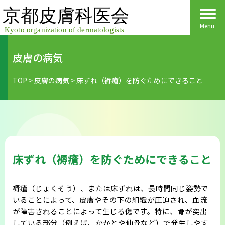
Skip
to
content
Menu
皮膚の病気
Home
TOP
>
皮膚の病気
>
床ずれ（褥瘡）を防ぐためにできること
皮膚科医会について
京都府民の皆様へ
医院検索
医療関係者の皆様へ
床ずれ（褥瘡）を防ぐためにできること
皮膚の日
会員様へごあいさつ
会員様へ
褥瘡（じょくそう）、または床ずれは、長時間同じ姿勢で
皮膚の病気
活動報告
各種手続き
いることによって、皮膚やその下の組織が圧迫され、血流
が障害されることによって生じる傷です。特に、骨が突出
ご入会方法
保険診療
している部分（例えば、かかとや仙骨など）で発生しやす