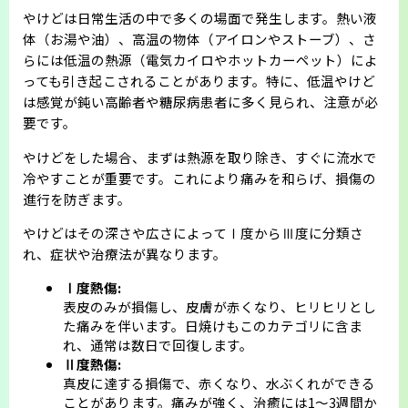
やけどは日常生活の中で多くの場面で発生します。熱い液
会則
体（お湯や油）、高温の物体（アイロンやストーブ）、さ
らには低温の熱源（電気カイロやホットカーペット）によ
っても引き起こされることがあります。特に、低温やけど
は感覚が鈍い高齢者や糖尿病患者に多く見られ、注意が必
要です。
やけどをした場合、まずは熱源を取り除き、すぐに流水で
冷やすことが重要です。これにより痛みを和らげ、損傷の
進行を防ぎます。
やけどはその深さや広さによってⅠ度からⅢ度に分類さ
れ、症状や治療法が異なります。
Ⅰ度熱傷:
表皮のみが損傷し、皮膚が赤くなり、ヒリヒリとし
た痛みを伴います。日焼けもこのカテゴリに含ま
れ、通常は数日で回復します。
Ⅱ度熱傷:
真皮に達する損傷で、赤くなり、水ぶくれができる
ことがあります。痛みが強く、治癒には1～3週間か