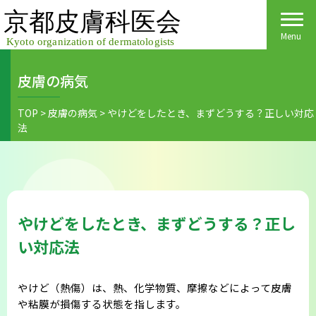
Skip
to
content
Menu
皮膚の病気
Home
TOP
>
皮膚の病気
>
やけどをしたとき、まずどうする？正しい対応
法
皮膚科医会について
京都府民の皆様へ
医院検索
医療関係者の皆様へ
やけどをしたとき、まずどうする？正し
皮膚の日
会員様へごあいさつ
会員様へ
い対応法
皮膚の病気
活動報告
各種手続き
やけど（熱傷）は、熱、化学物質、摩擦などによって皮膚
ご入会方法
や粘膜が損傷する状態を指します。
保険診療