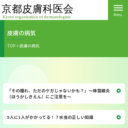
Skip
to
content
Menu
皮膚の病気
Home
TOP
>
皮膚の病気
皮膚科医会について
京都府民の皆様へ
医院検索
医療関係者の皆様へ
「その腫れ、ただのケガじゃないかも？」～蜂窩織炎
皮膚の日
会員様へごあいさつ
（ほうかしきえん）にご注意を～
会員様へ
皮膚の病気
活動報告
各種手続き
5人に1人がかかってる！？水虫の正しい知識
ご入会方法
保険診療