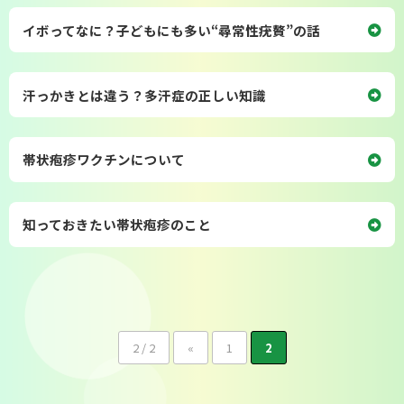
会則
イボってなに？子どもにも多い“尋常性疣贅”の話
汗っかきとは違う？多汗症の正しい知識
帯状疱疹ワクチンについて
知っておきたい帯状疱疹のこと
2 / 2
«
1
2