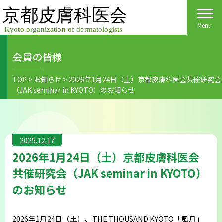
Skip
to
content
Menu
会員の皆様
Home
TOP
>
お知らせ
>
2026年1月24日（土）京都皮膚科医会共催研究会
（JAK seminar in KYOTO）のお知らせ
皮膚科医会について
京都府民の皆様へ
2025.12.17
医院検索
医療関係者の皆様へ
2026年1月24日（土）京都皮膚科医会
皮膚の日
会員様へごあいさつ
会員様へ
共催研究会（JAK seminar in KYOTO）
のお知らせ
皮膚の病気
活動報告
各種手続き
ご入会方法
保険診療
2026年1月24日（土）、THE THOUSAND KYOTO「風月」