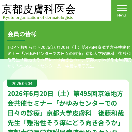
Skip
to
content
Menu
会員の皆様
Home
TOP
>
お知らせ
>
2026年6月20日（土）第495回京滋地方会共催セ
ミナー「かゆみセンターでの日々の診療」京都大学皮膚科 後藤和
皮膚科医会について
哉先生「難治性そう痒にどう向き合うか」京都大学医学部附属病院
かゆみセンター・センター長 中島沙恵子先生
京都府民の皆様へ
2026.06.04
医院検索
医療関係者の皆様へ
2026年6月20日（土）第495回京滋地方
皮膚の日
会員様へごあいさつ
会員様へ
会共催セミナー「かゆみセンターでの
日々の診療」京都大学皮膚科 後藤和哉
皮膚の病気
活動報告
各種手続き
先生「難治性そう痒にどう向き合うか」
ご入会方法
保険診療
京都大学医学部附属病院かゆみセンタ