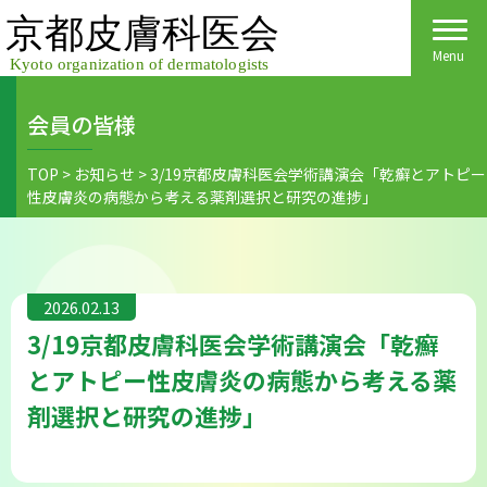
Skip
to
content
Menu
会員の皆様
Home
TOP
>
お知らせ
>
3/19京都皮膚科医会学術講演会「乾癬とアトピー
性皮膚炎の病態から考える薬剤選択と研究の進捗」
皮膚科医会について
京都府民の皆様へ
2026.02.13
医院検索
医療関係者の皆様へ
3/19京都皮膚科医会学術講演会「乾癬
皮膚の日
会員様へごあいさつ
会員様へ
とアトピー性皮膚炎の病態から考える薬
剤選択と研究の進捗」
皮膚の病気
活動報告
各種手続き
ご入会方法
保険診療