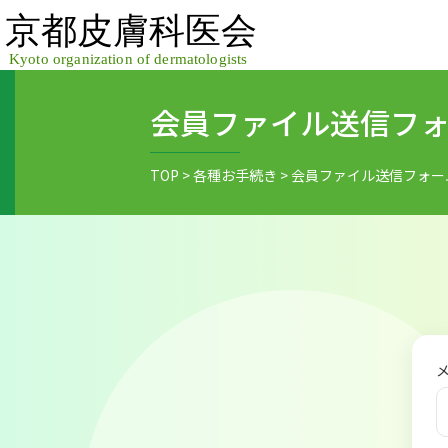
Skip
to
content
会員ファイル送信フ
TOP
>
各種お手続き
>
会員ファイル送信フォー
メ